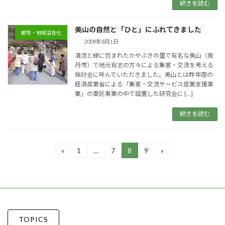
続きを読む
美山の自然と「ひと」にふれてきました
都市・地域活性化
2009年8月1日
清流と緑に包まれたかやぶきの里で有名な美山（南
丹市）で地元有志の方々による集客・交流を考える
検討会に呼んでいただきました。美山とは昨年度の
経済産業省による「集客・交流サービス産業支援事
業」の委託事業の中で設置した研究会に […]
続きを読む
投
«
1
…
7
8
9
»
固
固
固
固
定
定
定
定
稿
ペ
ペ
ペ
ペ
ー
ー
ー
ー
の
ジ
ジ
ジ
ジ
ペ
ー
TOPICS