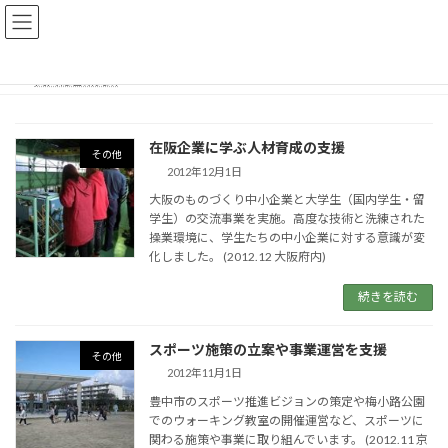
コ
ナ
ン
ビ
テ
ゲ
ン
ー
関西総合研究所
21kids
ツ
シ
へ
ョ
ス
ン
在阪企業に学ぶ人材育成の支援
キ
に
その他
ッ
移
2012年12月1日
プ
動
大阪のものづくり中小企業と大学生（国内学生・留
学生）の交流事業を実施。高度な技術と洗練された
操業環境に、学生たちの中小企業に対する意識が変
化しました。 (2012.12 大阪府内)
続きを読む
スポーツ施策の立案や事業運営を支援
その他
2012年11月1日
豊中市のスポーツ推進ビジョンの策定や梅小路公園
でのウォーキング教室の開催運営など、スポーツに
関わる施策や事業に取り組んでいます。 (2012.11 京