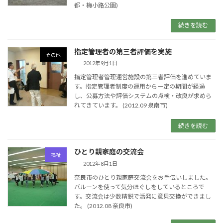
都・梅小路公園)
続きを読む
指定管理者の第三者評価を実施
その他
2012年9月1日
指定管理者管理運営施設の第三者評価を進めていま
す。指定管理者制度の運用から一定の期間が経過
し、公募方法や評価システムの点検・改良が求めら
れてきています。 (2012.09 泉南市)
続きを読む
ひとり親家庭の交流会
福祉
2012年8月1日
奈良市のひとり親家庭交流会をお手伝いしました。
バルーンを使って気分ほぐしをしているところで
す。交流会は少数精鋭で活発に意見交換ができまし
た。 (2012.08 奈良市)