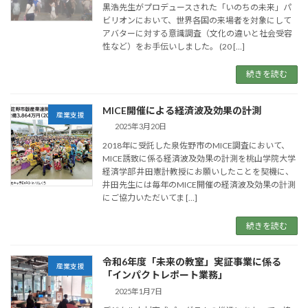
黒浩先生がプロデュースされた「いのちの未来」パ
ビリオンにおいて、世界各国の来場者を対象にして
アバターに対する意識調査（文化の違いと社会受容
性など）をお手伝いしました。 (20 […]
続きを読む
MICE開催による経済波及効果の計測
産業支援
2025年3月20日
2018年に受託した泉佐野市のMICE調査において、
MICE誘致に係る経済波及効果の計測を桃山学院大学
経済学部 井田憲計教授にお願いしたことを契機に、
井田先生には毎年のMICE開催の経済波及効果の計測
にご協力いただいてま […]
続きを読む
令和6年度「未来の教室」実証事業に係る
産業支援
「インパクトレポート業務」
2025年1月7日