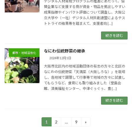
デジタル人材育成プログラムの推進にあたって、協
賛企業など支援する側が資金・物品を拠出しやすい
成果指標やインパクト評価について調査し、大阪公
立大学や（一社）デジタル人材共創連盟によるテス
トトライの結果等を踏まえて、支援者向 […]
続きを読む
なにわ伝統野菜の継承
都市・地域活性化
2024年12月1日
大阪市北区内の地域活動団体の有志の方々と北区の
なにわの伝統野菜「天満菜（大阪しろな）」を栽培
し、各地域で調理して行事等で地域の方々に試食し
てもらうなど、食育にも取り組みました（堂島会
館、済美福祉センター、中津ぐぅぐぅ、豊 […]
続きを読む
投
1
2
…
9
»
固
固
固
定
定
定
稿