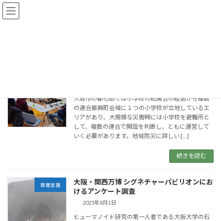
コ
ナ
ン
ビ
テ
ゲ
ン
ー
関西総合研究所
21kids
ツ
シ
へ
ョ
ス
ン
災害時の取組指針の作成
キ
に
都市・地域活性化
ッ
移
2026年3月20日
プ
動
大阪市の都心部では小学校の統廃合の経過から複数
の連合振興町会域に１つの小学校が立地しているエ
リアがあり、大規模な災害時には小学校を避難所と
して、複数の連合で開設を判断し、ともに運営して
いく必要があります。地域防災に詳しい […]
続きを読む
大阪・関西万博 シグネチャーパビリオンにお
産業支援
けるアンケート調査
2025年8月1日
ヒューマノイド研究の第一人者である大阪大学の石