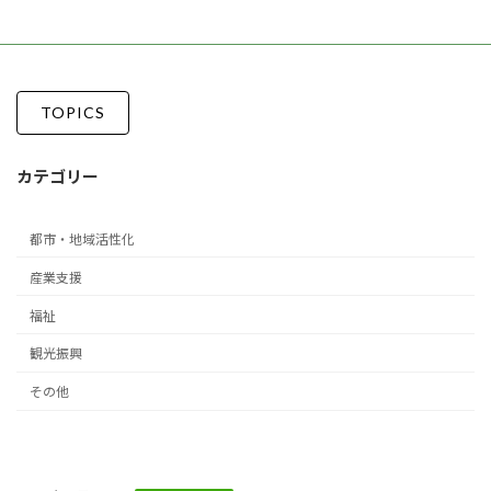
ペ
ペ
ペ
ー
ー
ー
の
ジ
ジ
ジ
ペ
ー
TOPICS
ジ
カテゴリー
送
り
都市・地域活性化
産業支援
福祉
観光振興
その他