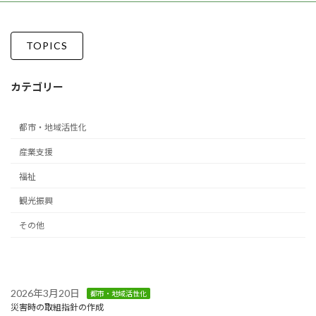
ジ
ジ
ジ
ジ
ペ
ー
TOPICS
ジ
カテゴリー
送
り
都市・地域活性化
産業支援
福祉
観光振興
その他
2026年3月20日
都市・地域活性化
災害時の取組指針の作成