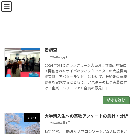
コ
ナ
ン
ビ
テ
ゲ
ン
ー
関西総合研究所
21kids
ツ
シ
へ
ョ
ス
ン
グラングリーン大阪 アバターランドの参加
キ
に
産業支援
者調査
ッ
移
プ
動
2024年9月1日
2024年9月にグラングリーン大阪および周辺施設に
て開催されたサイバネティックアバターの大規模実
証実験「アバターランド」において、参加者の意識
調査を実施するとともに、アバターの社会実装に向
けて企業コンソーシアム会員の意見 […]
続きを読む
大学新入生への薬物アンケートの集計・分析
その他
2024年4月1日
特定非営利活動法人 大学コンソーシアム大阪におか