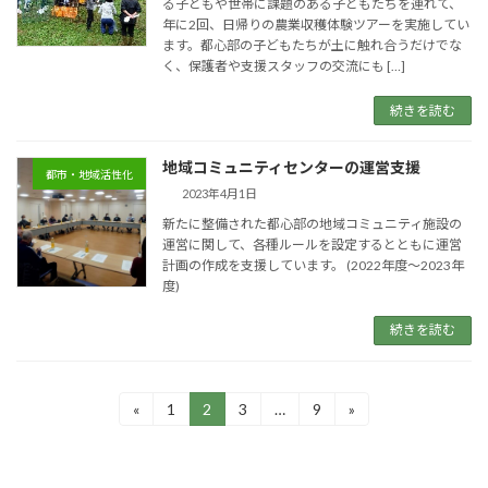
る子どもや世帯に課題のある子どもたちを連れて、
年に2回、日帰りの農業収穫体験ツアーを実施してい
ます。都心部の子どもたちが土に触れ合うだけでな
く、保護者や支援スタッフの交流にも […]
続きを読む
地域コミュニティセンターの運営支援
都市・地域活性化
2023年4月1日
新たに整備された都心部の地域コミュニティ施設の
運営に関して、各種ルールを設定するとともに運営
計画の作成を支援しています。 (2022年度～2023年
度)
続きを読む
投
«
1
2
3
…
9
»
固
固
固
固
定
定
定
定
稿
ペ
ペ
ペ
ペ
ー
ー
ー
ー
の