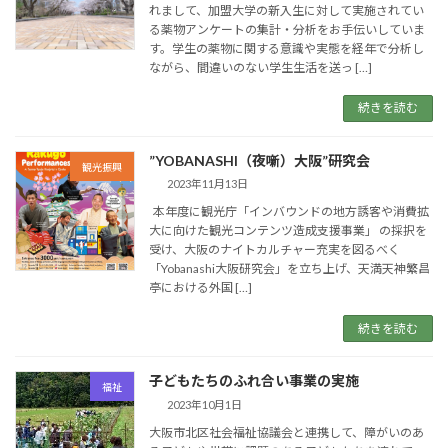
れまして、加盟大学の新入生に対して実施されてい
る薬物アンケートの集計・分析をお手伝いしていま
す。学生の薬物に関する意識や実態を経年で分析し
ながら、間違いのない学生生活を送っ […]
続きを読む
”YOBANASHI（夜噺）大阪”研究会
観光振興
2023年11月13日
本年度に観光庁「インバウンドの地方誘客や消費拡
大に向けた観光コンテンツ造成支援事業」 の採択を
受け、大阪のナイトカルチャー充実を図るべく
「Yobanashi大阪研究会」を立ち上げ、天満天神繁昌
亭における外国 […]
続きを読む
子どもたちのふれ合い事業の実施
福祉
2023年10月1日
大阪市北区社会福祉協議会と連携して、障がいのあ