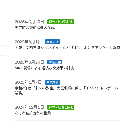
2026年3月20日
都市・地域活性化
災害時の取組指針の作成
2025年8月1日
産業支援
大阪・関西万博 シグネチャーパビリオンにおけるアンケート調査
2025年3月20日
産業支援
MICE開催による経済波及効果の計測
2025年1月7日
産業支援
令和6年度「未来の教室」実証事業に係る「インパクトレポート
業務」
2024年12月1日
都市・地域活性化
なにわ伝統野菜の継承