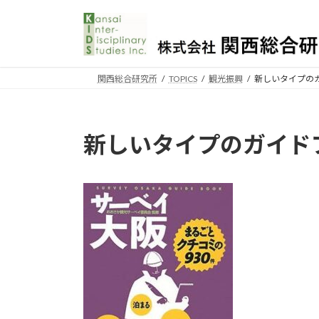
コ
ナ
ン
ビ
テ
ゲ
ン
ー
ツ
シ
関西総合研究所
TOPICS
観光振興
新しいタイプの
へ
ョ
ス
ン
キ
に
新しいタイプのガイド
ッ
移
プ
動